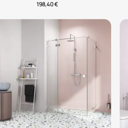
198,40
€