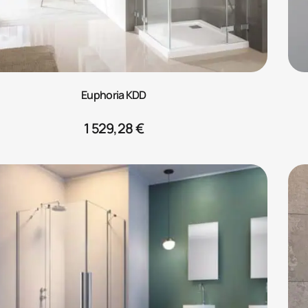
Euphoria KDD
1 529,28
€