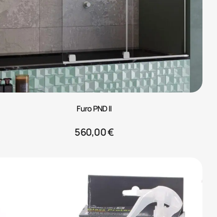
Furo PND II
560,00
€