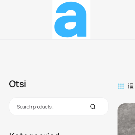
Arttek
Dušikabiinid,
vinüülkatted,
disainilahendused
Otsi