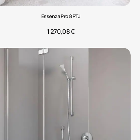
Essenza Pro 8 PTJ
1 270,08
€