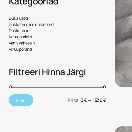
Kategooriad
Dušialused
Dušikabiini hooldustooted
Dušikabiinid
Kategooriata
Vanni vahesein
Vinüülpõrand
Filtreeri Hinna Järgi
Price:
0 €
—
1 530 €
Filter