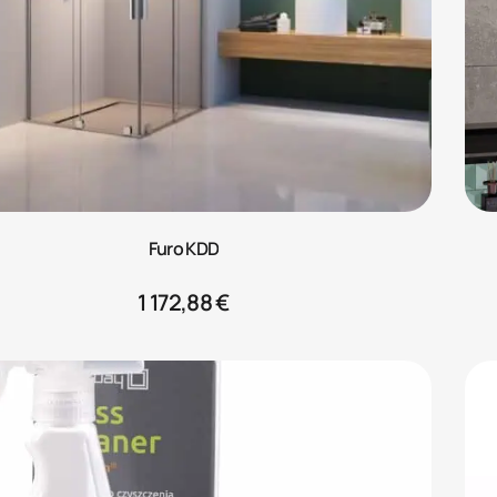
Furo KDD
1 172,88
€