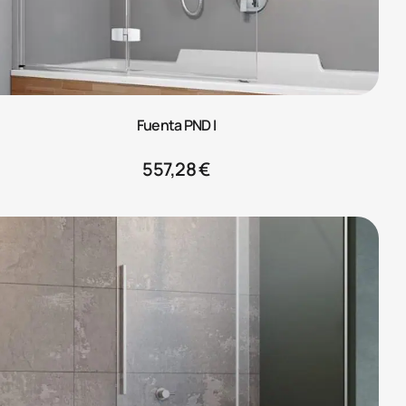
Fuenta PND I
557,28
€