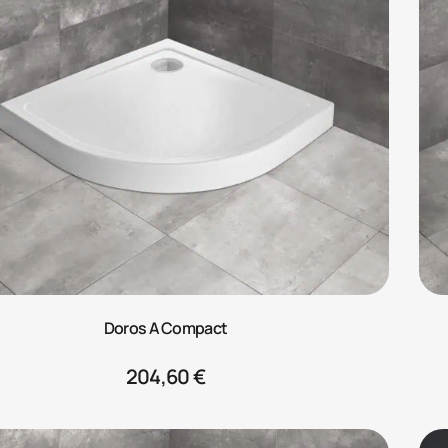
Doros A Compact
204,60
€