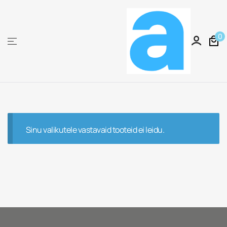
0
Arttek
Sinu valikutele vastavaid tooteid ei leidu.