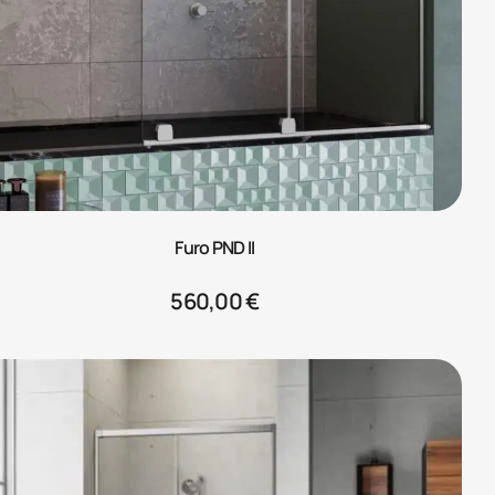
Furo PND II
560,00
€