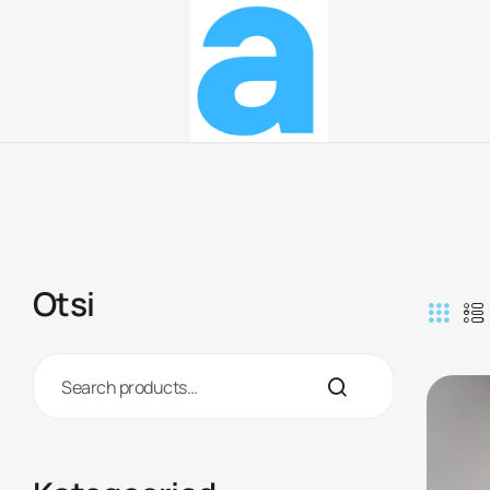
Arttek
Dušikabiinid,
vinüülkatted,
disainilahendused
Otsi