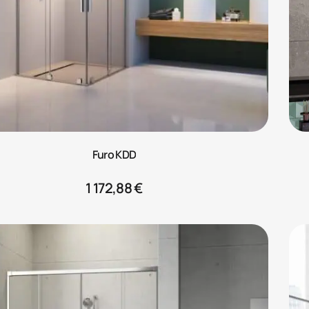
Furo KDD
1 172,88
€