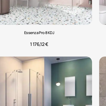
Essenza Pro 8 KDJ
1 176,12
€