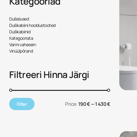
Kategooriad
Dušialused
Dušikabiini hooldustooted
Dušikabiinid
Kategooriata
Vanni vahesein
Vinüülpõrand
Filtreeri Hinna Järgi
Price:
190 €
—
1 430 €
Filter