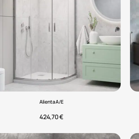
Alienta A/E
424,70
€