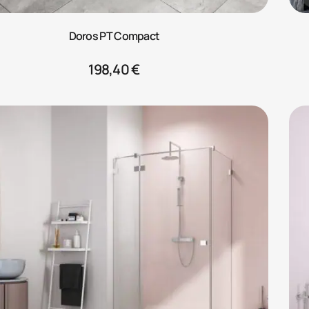
Doros PT Compact
198,40
€