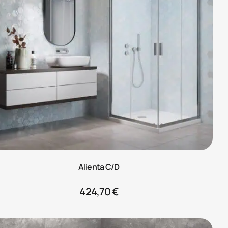
Alienta C/D
424,70
€