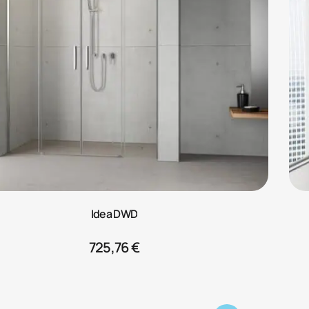
Idea DWD
725,76
€